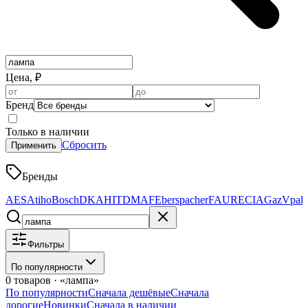
Цена, ₽
Бренд
Только в наличии
Сбросить
Применить
Бренды
AES
Atiho
Bosch
DKAHIT
DMAF
Eberspacher
FAURECIA
GazVpala
Фильтры
По популярности
0 товаров
· «лампа»
По популярности
Сначала дешёвые
Сначала
дорогие
Новинки
Сначала в наличии