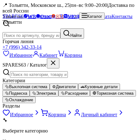
📍 Тольятти, Московское ш., 25
|
пн–вс 9:00–20:00
|
Доставка по
всей России
SPARES
63
Автозапчасти · Тольятти
Также на:
WB
Ozon
ЯМ
VK
|
Доставка
Оплата
Контакты
Каталог
Тольятти
Найти
Горячая линия
+7 (996) 342-33-14
Избранное
Кабинет
Корзина
SPARES63 / Каталог
Категории
🔩
Выхлопная система
⚙️
Двигатели
🚗
Кузовные детали
🔩
Подвеска
🔩
Электрика
🔩
Расходники
🛑
Тормозная система
🔩
Охлаждение
Разделы
Избранное
Корзина
Личный кабинет
🔧
Выберите категорию