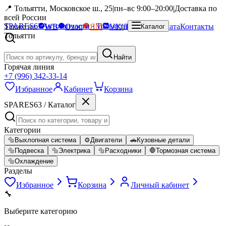
📍 Тольятти, Московское ш., 25
|
пн–вс 9:00–20:00
|
Доставка по
всей России
SPARES
63
Автозапчасти · Тольятти
Также на:
WB
Ozon
ЯМ
VK
|
Доставка
Оплата
Контакты
Каталог
Тольятти
Найти
Горячая линия
+7 (996) 342-33-14
Избранное
Кабинет
Корзина
SPARES63 / Каталог
Категории
🔩
Выхлопная система
⚙️
Двигатели
🚗
Кузовные детали
🔩
Подвеска
🔩
Электрика
🔩
Расходники
🛑
Тормозная система
🔩
Охлаждение
Разделы
Избранное
Корзина
Личный кабинет
🔧
Выберите категорию