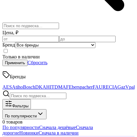
Цена, ₽
Бренд
Только в наличии
Сбросить
Применить
Бренды
AES
Atiho
Bosch
DKAHIT
DMAF
Eberspacher
FAURECIA
GazVpala
Фильтры
По популярности
0 товаров
По популярности
Сначала дешёвые
Сначала
дорогие
Новинки
Сначала в наличии