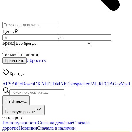
Цена, ₽
Бренд
Только в наличии
Сбросить
Применить
Бренды
AES
Atiho
Bosch
DKAHIT
DMAF
Eberspacher
FAURECIA
GazVpala
Фильтры
По популярности
0 товаров
По популярности
Сначала дешёвые
Сначала
дорогие
Новинки
Сначала в наличии