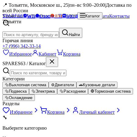
📍 Тольятти, Московское ш., 25
|
пн–вс 9:00–20:00
|
Доставка по
всей России
SPARES
63
Автозапчасти · Тольятти
Также на:
WB
Ozon
ЯМ
VK
|
Доставка
Оплата
Контакты
Каталог
Тольятти
Найти
Горячая линия
+7 (996) 342-33-14
Избранное
Кабинет
Корзина
SPARES63 / Каталог
Категории
🔩
Выхлопная система
⚙️
Двигатели
🚗
Кузовные детали
🔩
Подвеска
🔩
Электрика
🔩
Расходники
🛑
Тормозная система
🔩
Охлаждение
Разделы
Избранное
Корзина
Личный кабинет
🔧
Выберите категорию